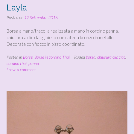
Layla
Posted on
17 Settembre 2016
Borsa a mano/tracolla realizzata a mano in cordino panna,
chiusura a clic clac gioiello con catena bronzo in metallo.
Decorata con fiocco in pizzo coordinato.
Posted in
Borse
,
Borse in cordino Thai
Tagged
borsa
,
chiusura clic clac
,
cordino thai
,
panna
Leave a comment