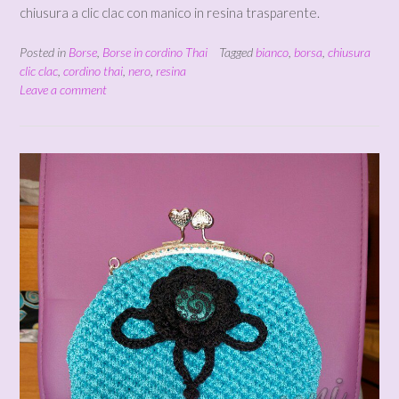
chiusura a clic clac con manico in resina trasparente.
Posted in
Borse
,
Borse in cordino Thai
Tagged
bianco
,
borsa
,
chiusura
clic clac
,
cordino thai
,
nero
,
resina
Leave a comment