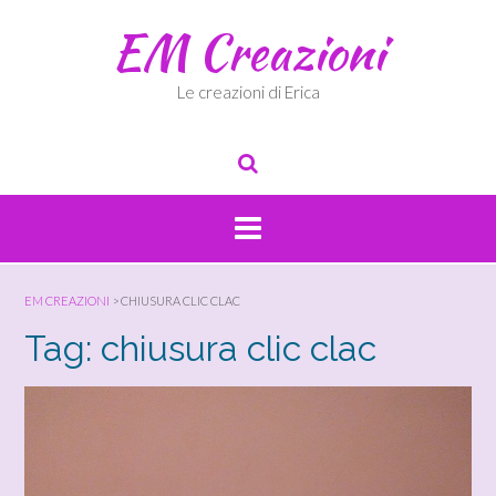
Skip
EM Creazioni
to
content
Le creazioni di Erica
EM CREAZIONI
>
CHIUSURA CLIC CLAC
Tag:
chiusura clic clac