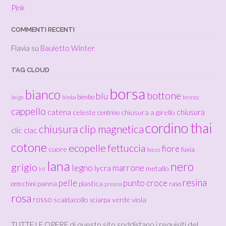
Pink
COMMENTI RECENTI
Flavia
su
Bauletto Winter
TAG CLOUD
borsa
bianco
bottone
blu
bimbo
beige
bimba
bronzo
cappello
catena
chiusura
celeste
chiusura a girello
centrino
cordino thai
chiusura clip magnetica
clic clac
cotone
ecopelle
fettuccia
fiore
cuore
fuxia
fiocco
lana
nero
grigio
legno
marrone
lycra
metallo
kit
resina
pelle
punto croce
panna
plastica
orecchini
raso
presina
rosa
rosso
scaldacollo
verde
viola
sciarpa
TUTTE LE OPERE di questo sito soddisfano i requisiti del