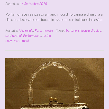
Posted on
16 Settembre 2016
Portamonete realizzato a mano in cordino panna e chiusura a
clic clac, decorato con fiocco in pizzo nero e bottone in resina.
Posted in
Idee regalo
,
Portamonete
Tagged
bottone
,
chiusura clic clac
,
cordino thai
,
Portamonete
,
resina
Leave a comment