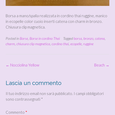
Borsa a mano/spalla realizzata in cordino thai ruggine, manico
in ecopelle color cuoio inserti catena con charm in bronzo.
Chiusura clip magnetica.
Posted in
Borse
,
Borse in cordino Thai
Tagged
borsa
,
bronzo
,
catena
,
charm
,
chiusura clip magnetica
,
cordino thai
,
ecopelle
,
ruggine
Post
←
Nocciolina Yellow
Beach
→
navigation
Lascia un commento
Il tuo indirizzo email non sarà pubblicato.
I campi obbligatori
sono contrassegnati
*
Commento
*