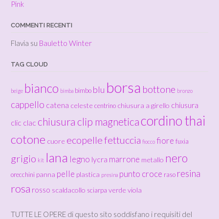
Pink
COMMENTI RECENTI
Flavia
su
Bauletto Winter
TAG CLOUD
borsa
bianco
bottone
blu
bimbo
beige
bimba
bronzo
cappello
catena
chiusura
celeste
chiusura a girello
centrino
cordino thai
chiusura clip magnetica
clic clac
cotone
ecopelle
fettuccia
fiore
cuore
fuxia
fiocco
lana
nero
grigio
legno
marrone
lycra
metallo
kit
resina
pelle
punto croce
panna
plastica
orecchini
raso
presina
rosa
rosso
scaldacollo
verde
viola
sciarpa
TUTTE LE OPERE di questo sito soddisfano i requisiti del