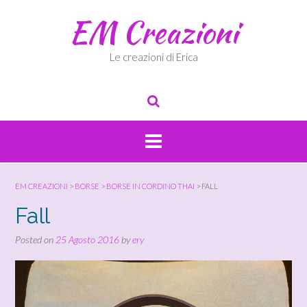
Skip
EM Creazioni
to
content
Le creazioni di Erica
EM CREAZIONI
>
BORSE
>
BORSE IN CORDINO THAI
>
FALL
Fall
Posted on
25 Agosto 2016
by
ery