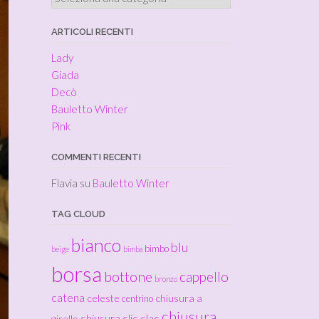
ARTICOLI RECENTI
Lady
Giada
Decò
Bauletto Winter
Pink
COMMENTI RECENTI
Flavia
su
Bauletto Winter
TAG CLOUD
bianco
blu
bimbo
beige
bimba
borsa
bottone
cappello
bronzo
catena
celeste
chiusura a
centrino
chiusura
chiusura clic clac
girello