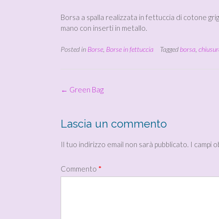
Borsa a spalla realizzata in fettuccia di cotone gr
mano con inserti in metallo.
Posted in
Borse
,
Borse in fettuccia
Tagged
borsa
,
chiusur
Post
←
Green Bag
navigation
Lascia un commento
Il tuo indirizzo email non sarà pubblicato.
I campi 
Commento
*