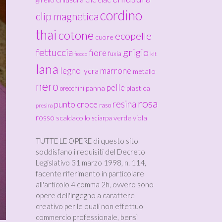
cordino
clip magnetica
thai
cotone
ecopelle
cuore
fettuccia
grigio
fiore
fuxia
fiocco
kit
lana
legno
marrone
lycra
metallo
nero
pelle
panna
plastica
orecchini
rosa
resina
punto croce
raso
presina
rosso
scaldacollo
verde
viola
sciarpa
TUTTE LE OPERE di questo sito
soddisfano i requisiti del Decreto
Legislativo 31 marzo 1998, n. 114,
facente riferimento in particolare
all'articolo 4 comma 2h, ovvero sono
opere dell'ingegno a carattere
creativo per le quali non effettuo
commercio professionale, bensì