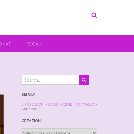
ONATI
REGALI
SEI QUI
EM CREAZIONI
>
BORSE
>
BORSE IN FETTUCCIA
>
GREY BAG
CREAZIONI
Creazioni