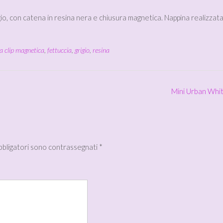
igio, con catena in resina nera e chiusura magnetica. Nappina realizzata
a clip magnetica
,
fettuccia
,
grigio
,
resina
Mini Urban Whi
obbligatori sono contrassegnati
*