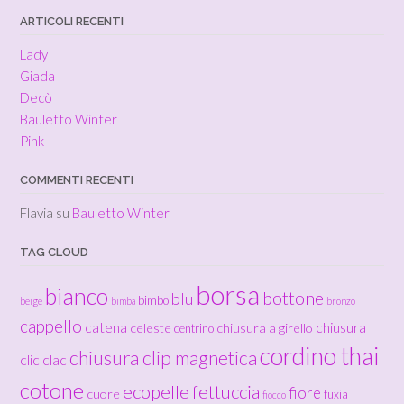
ARTICOLI RECENTI
Lady
Giada
Decò
Bauletto Winter
Pink
COMMENTI RECENTI
Flavia
su
Bauletto Winter
TAG CLOUD
borsa
bianco
bottone
blu
bimbo
beige
bimba
bronzo
cappello
catena
chiusura
celeste
chiusura a girello
centrino
cordino thai
chiusura clip magnetica
clic clac
cotone
ecopelle
fettuccia
fiore
cuore
fuxia
fiocco