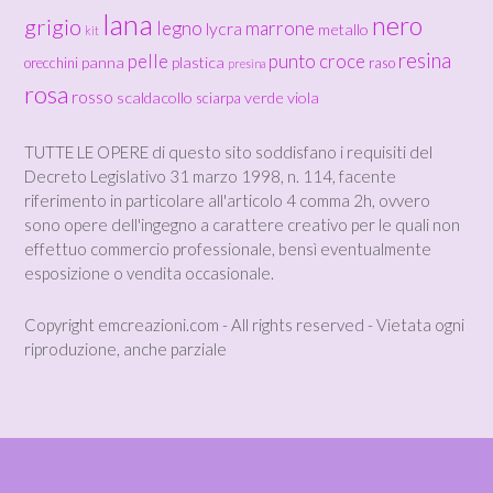
lana
nero
grigio
legno
marrone
lycra
metallo
kit
resina
pelle
punto croce
panna
plastica
orecchini
raso
presina
rosa
rosso
scaldacollo
verde
viola
sciarpa
TUTTE LE OPERE di questo sito soddisfano i requisiti del
Decreto Legislativo 31 marzo 1998, n. 114, facente
riferimento in particolare all'articolo 4 comma 2h, ovvero
sono opere dell'ingegno a carattere creativo per le quali non
effettuo commercio professionale, bensì eventualmente
esposizione o vendita occasionale.
Copyright emcreazioni.com - All rights reserved - Vietata ogni
riproduzione, anche parziale