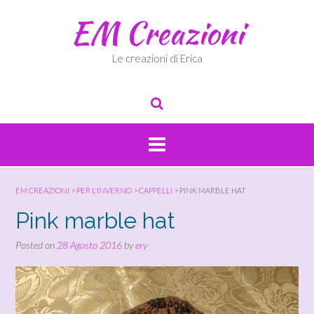
Skip
EM Creazioni
to
content
Le creazioni di Erica
EM CREAZIONI
>
PER L'INVERNO
>
CAPPELLI
>
PINK MARBLE HAT
Pink marble hat
Posted on
28 Agosto 2016
by
ery